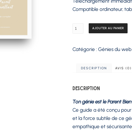
Téléchargement immédiat
Compatible ordinateur, tab
quantité
AJOUTER AU PANIER
de
Guide
Catégorie :
Génies du web
:
"
Ton
DESCRIPTION
AVIS (0)
génie
est
Description
le
Parent
Ton génie est le Parent Bienv
Bienveillant"
Ce guide a été conçu pour t
et la force subtile de ce
empathique et sécurisante