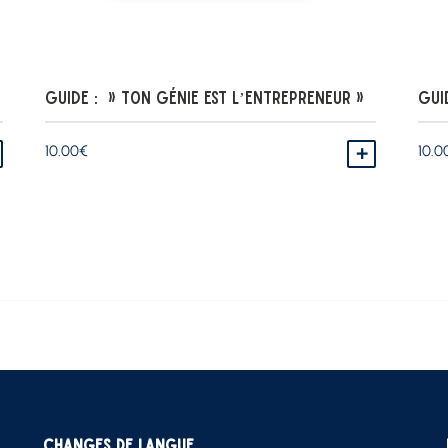
Guide : » Ton génie est l’Entrepreneur »
Gui
10.00
€
10.0
AJOUTER AU PANIER
AJOUTER AU
Changes de langue