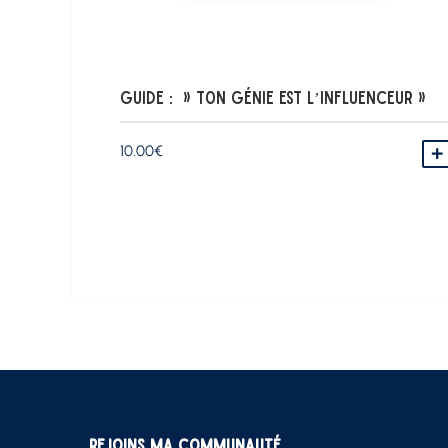
Guide : » Ton génie est l’Influenceur »
10.00
€
Rejoins ma communauté