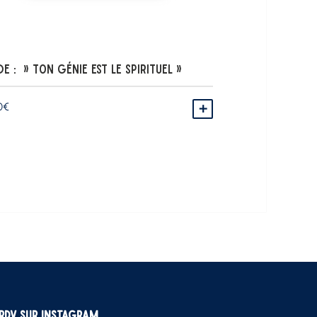
de : » Ton génie est le Spirituel »
0
€
 PANIER
AJOUTER AU PANIER
RDV sur Instagram