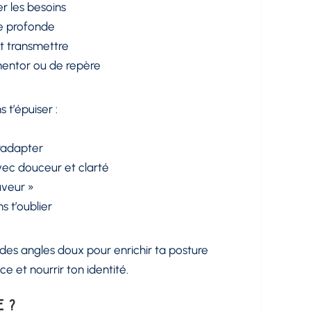
r les besoins
le profonde
et transmettre
mentor ou de repère
 t’épuiser :
radapter
vec douceur et clarté
uveur »
s t’oublier
t des angles doux pour enrichir ta posture
ce et nourrir ton identité.
e ?