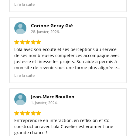
Et surtout merci d’être là.
reconnaissante qu'elle soit celle qui m'accompagne
Lire la suite
dans ma légitimité et mon introspection.
Corinne Geray Gié
28. Janvier, 2026.
Lola avec son écoute et ses perceptions au service
de ses nombreuses compétences accompagne avec
justesse et finesse les projets. Son aide a permis à
mon site de revenir sous une forme plus alignée et
pertinente.
Je la recommande pour sa créativité et son
Lire la suite
expertise.
Jean-Marc Bouillon
1. Janvier, 2024.
Entreprendre en interaction, en réflexion et Co-
construction avec Lola Cuvelier est vraiment une
grande chance !