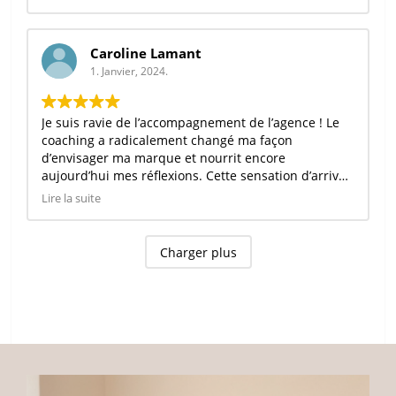
Caroline Lamant
1. Janvier, 2024.
Je suis ravie de l’accompagnement de l’agence ! Le
coaching a radicalement changé ma façon
d’envisager ma marque et nourrit encore
aujourd’hui mes réflexions. Cette sensation d’arriver
enfin à avancer est libératrice et je la dois à Lola et
Lire la suite
Béa. Merci à cette équipe aussi chaleureuse que
compétente !
Charger plus