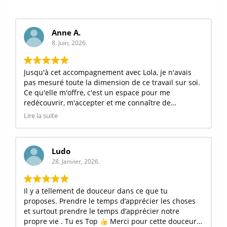
Anne A.
8. Juin, 2026.
Jusqu'à cet accompagnement avec Lola, je n'avais
pas mesuré toute la dimension de ce travail sur soi.
Ce qu'elle m'offre, c'est un espace pour me
redécouvrir, m'accepter et me connaître de
l'intérieur, avec sincérité et amour, et elle me
Lire la suite
montre les clés pour me révéler.
J'avais peur de ne pas y arriver, comme si je n'avais
Ludo
pas le droit d'être heureuse ou d'atteindre ce vers
28. Janvier, 2026.
quoi j'aspire. Lola a cette façon d'accompagner qui
allie expertise, analyse et expérience : elle
t'entraîne, elle te fait bosser, elle t'amène à être
Il y a tellement de douceur dans ce que tu
prête, pertinente et stratégique au moment venu.
proposes. Prendre le temps d’apprécier les choses
et surtout prendre le temps d’apprécier notre
Je ne pouvais pas rêver mieux comme
propre vie . Tu es Top
Merci pour cette douceur.
accompagnement, et je suis profondément