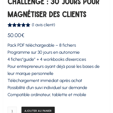
CHALLENGE : 30 JOURS POUR
MAGNÉTISER DES CLIENTS
(
1
avis client)
Noté
1
5.00
50.00
€
sur 5
basé sur
notation
Pack PDF téléchargeable – 8 fichiers
client
Programme sur 30 jours en autonomie
4 fiches“guide” + 4 workbooks d’exercices
Pour entrepreneurs ayant déjà posé les bases de
leur marque personnelle
Téléchargement immédiat après achat
Possibilité d’un suivi individuel sur demande
Compatible ordinateur, tablette et mobile
quantité
AJOUTER AU PANIER