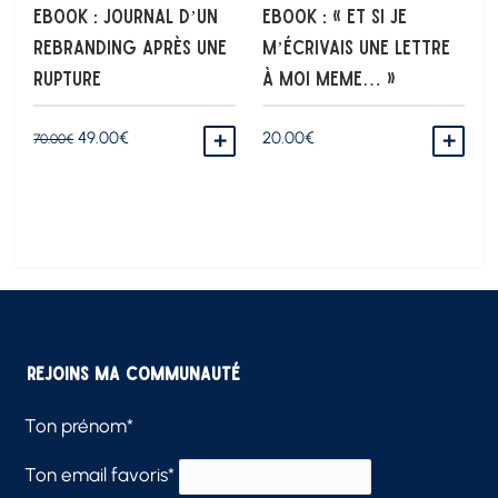
Ebook : Journal d’un
Ebook : « Et si je
ReBranding après une
m’écrivais une lettre
Rupture
à moi meme… »
Le
Le
49.00
€
20.00
€
70.00
€
AJOUTER AU PANIER
AJO
prix
prix
initial
actuel
était :
est :
70.00€.
49.00€.
Rejoins ma communauté
Ton prénom*
Ton email favoris*