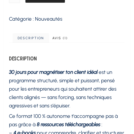
de
Challenge
Catégorie :
Nouveautés
:
30
jours
DESCRIPTION
AVIS (1)
pour
magnétiser
Description
des
clients
30 jours pour magnétiser ton client idéal
est un
programme structuré, simple et puissant, pensé
pour les entrepreneurs qui souhaitent attirer des
clients alignés — sans forcing, sans techniques
agressives et sans s’épuiser.
Ce format 100 % autonome t’accompagne pas à
pas grâce à
8 ressources téléchargeables
:
–
4 e-books
pour comprendre, clarifier et structurer